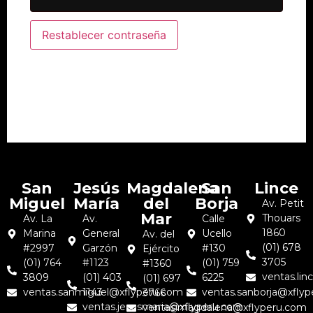
Restablecer contraseña
San
Jesús
Magdalena
San
Lince
Miguel
María
del
Borja
Av. Petit
Mar
Thouars
Av. La
Av.
Calle
1860
Marina
General
Ucello
Av. del
(01) 678
#2997
Garzón
#130
Ejército
3705
(01) 764
#1123
(01) 759
#1360
ventas.li
3809
(01) 403
6225
(01) 697
ventas.sanmiguel@xflyperu.com
1143
ventas.sanborja@xfly
3766
ventas.jesusmaria@xflyperu.com
ventas.magdalena@xflyperu.com