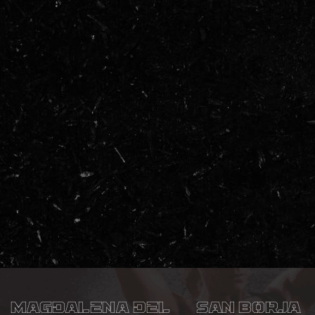
Magdalena del
San Borja